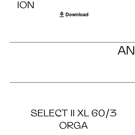
ION
Download
AN
SELECT II XL 60/3
ORGA