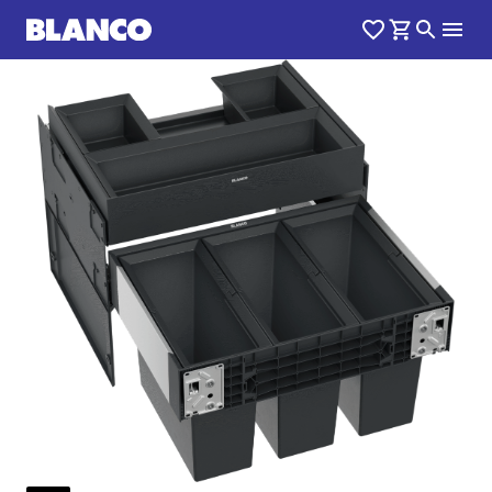
1
0
/