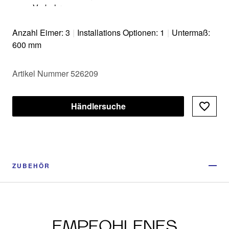
Vorbohren​
Optional erhältliches Zubehör ergänzt das System
zu einer individuellen Lösung
Anzahl Eimer: 3
|
Installations Optionen: 1
|
Untermaß:
Modernes Design mit hochwertigem Aluminium
600 mm
Alle Teile sind reinigungsfreundlich dank großer
und glatter Oberflächen
Artikel Nummer 526209
Händlersuche
ZUBEHÖR
EMPFOHLENES