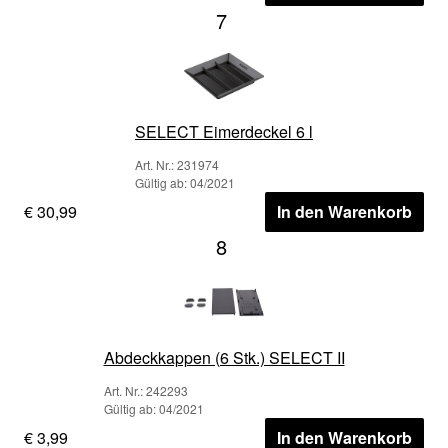
7
SELECT Eimerdeckel 6 l
Art. Nr.: 231974
Gültig ab: 04/2021
€ 30,99
In den Warenkorb
8
Abdeckkappen (6 Stk.) SELECT II
Art. Nr.: 242293
Gültig ab: 04/2021
€ 3,99
In den Warenkorb