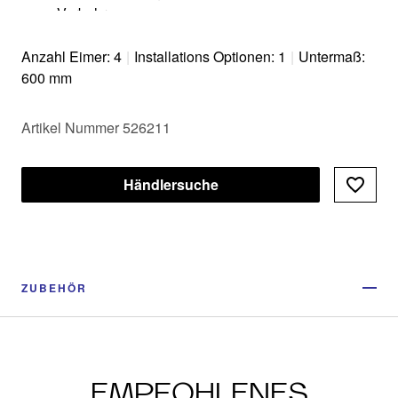
Vorbohren​
Optional erhältliches Zubehör ergänzt das System
zu einer individuellen Lösung
Anzahl Eimer: 4
|
Installations Optionen: 1
|
Untermaß:
Modernes Design mit hochwertigem Aluminium
600 mm
Alle Teile sind reinigungsfreundlich dank großer
und glatter Oberflächen
Artikel Nummer 526211
Händlersuche
ZUBEHÖR
EMPFOHLENES