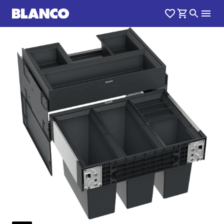
1
0
/