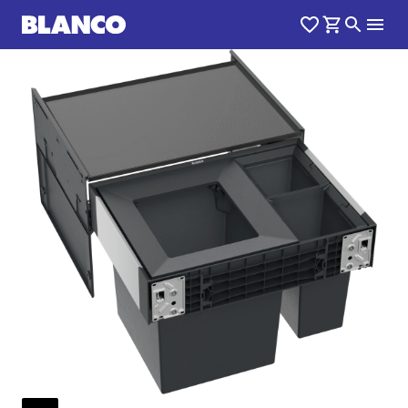
1
0
/