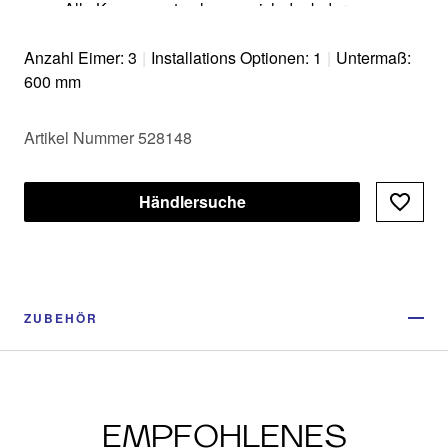
Alle Komponenten lassen sich dank der
großzügigen und glatten Oberflächen leicht
reinigen
Anzahl Eimer: 3
|
Installations Optionen: 1
|
Untermaß:
Modernes Design mit hochwertigem Aluminium
600 mm
Artikel Nummer 528148
Händlersuche
ZUBEHÖR
EMPFOHLENES