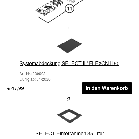
1
Systemabdeckung SELECT II / FLEXON II 60
Art. Nr.: 239993
Gültig ab: 01/2026
€ 47,99
In den Warenkorb
2
SELECT Eimerrahmen 35 Liter