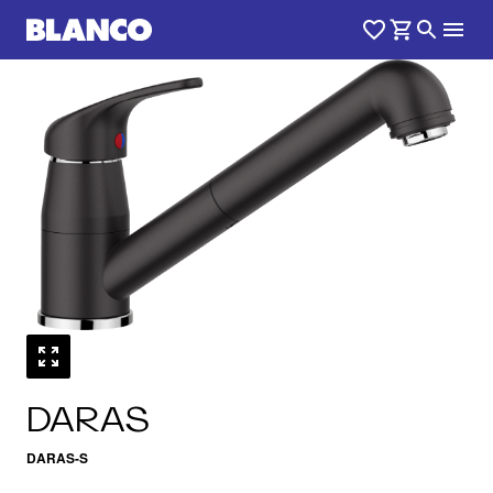
1
0
/
DARAS
DARAS-S