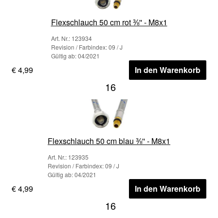
Flexschlauch 50 cm rot ⅜'' - M8x1
Art. Nr.: 123934
Revision / Farbindex: 09 / J
Gültig ab: 04/2021
€ 4,99
In den Warenkorb
16
Flexschlauch 50 cm blau ⅜'' - M8x1
Art. Nr.: 123935
Revision / Farbindex: 09 / J
Gültig ab: 04/2021
€ 4,99
In den Warenkorb
16