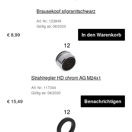
Brausekopf silgranitschwarz
Art. Nr.: 123849
Gültig ab: 08/2020
€ 8,99
In den Warenkorb
12
Strahlregler HD chrom AG M24x1
Art. Nr.: 117344
Gültig ab: 08/2020
€ 15,49
Benachrichtigen
12