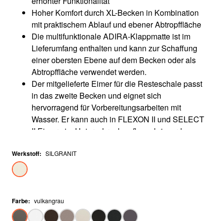
erhöhter Funktionalität
Hoher Komfort durch XL-Becken in Kombination
mit praktischem Ablauf und ebener Abtropffläche
Die multifunktionale ADIRA-Klappmatte ist im
Lieferumfang enthalten und kann zur Schaffung
einer obersten Ebene auf dem Becken oder als
Abtropffläche verwendet werden.
Der mitgelieferte Eimer für die Resteschale passt
in das zweite Becken und eignet sich
hervorragend für Vorbereitungsarbeiten mit
Wasser. Er kann auch in FLEXON II und SELECT
II Eimern im Unterschrank aufbewahrt werden.
Für flächenbündigen Einbau. Reversibel
Werkstoff
einbaubar
:
SILGRANIT
Farbe
:
vulkangrau