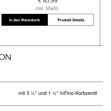
inkl. MwSt.
In den Warenkorb
Produkt Details
ION
mit 3 ½'' und 1 ½'' InFino-Korbventil