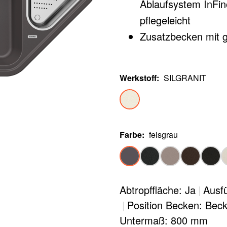
Ablaufsystem InFino
pflegeleicht
Zusatzbecken mit g
Werkstoff
:
SILGRANIT
Farbe
:
felsgrau
Abtropffläche: Ja
|
Ausfü
|
Position Becken: Beck
Untermaß: 800 mm