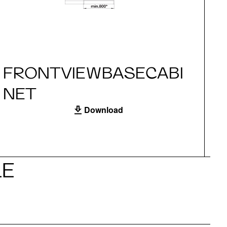
FRONTVIEWBASECABI
S
NET
Download
LE