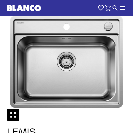
1
0
/
LEMIS