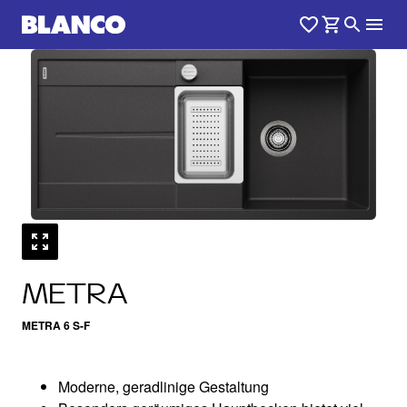
1
0
/
METRA
METRA 6 S-F
Moderne, geradlinige Gestaltung