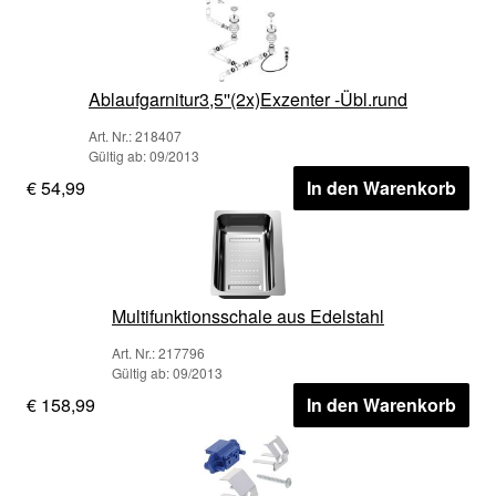
Ablaufgarnitur3,5''(2x)Exzenter -Übl.rund
Art. Nr.: 218407
Gültig ab: 09/2013
€ 54,99
In den Warenkorb
Multifunktionsschale aus Edelstahl
Art. Nr.: 217796
Gültig ab: 09/2013
€ 158,99
In den Warenkorb