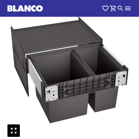
1
0
/