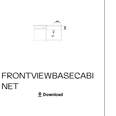
FRONTVIEWBASECABI
S
NET
Download