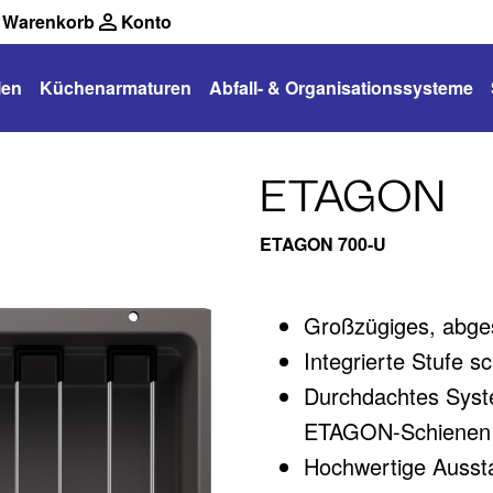
Warenkorb
Konto
len
Küchenarmaturen
Abfall- & Organisationssysteme
ETAGON
ETAGON 700-U
Großzügiges, abgest
Integrierte Stufe s
Durchdachtes Syste
ETAGON-Schienen
Hochwertige Aussta