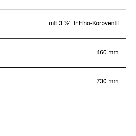
mit 3 ½'' InFino-Korbventil
460 mm
730 mm