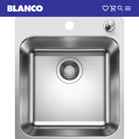
1
0
/