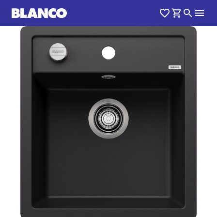
1
0
/