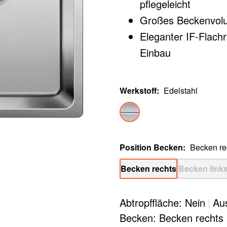
pflegeleicht
Großes Beckenvolu
Eleganter IF-Flach
Einbau
Edles Zubehör optio
Werkstoff
:
Edelstahl
Position Becken
:
Becken re
Becken rechts
Becken link
Abtropffläche: Nein
|
Au
Becken: Becken rechts