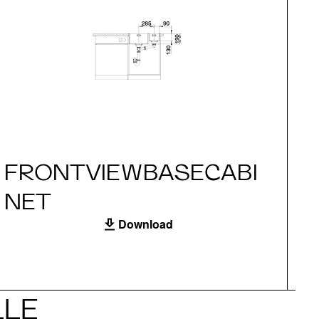
FRONTVIEWBASECABI
S
NET
Download
LLE