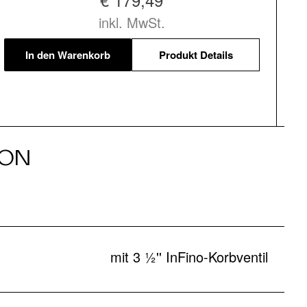
inkl. MwSt.
In den Warenkorb
Produkt Details
ION
mit 3 ½'' InFino-Korbventil