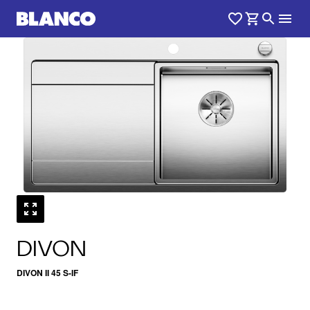
1
0
/
DIVON
DIVON II 45 S-IF