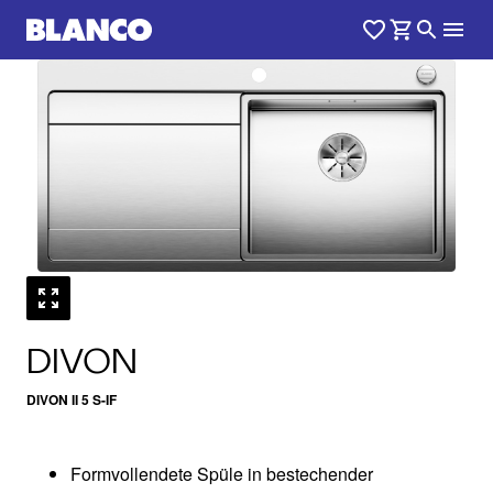
1
0
/
DIVON
DIVON II 5 S-IF
Formvollendete Spüle in bestechender