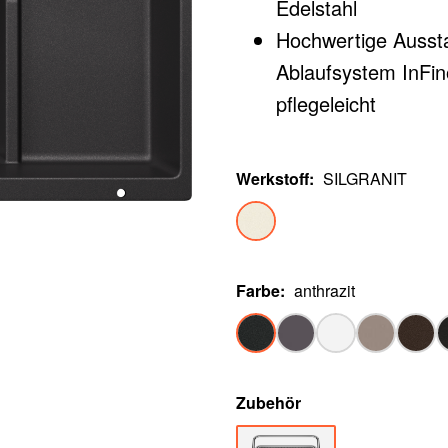
Edelstahl
Hochwertige Aussta
Ablaufsystem InFino
pflegeleicht
Vielseitiges Zubehör
Werkstoff
:
SILGRANIT
Farbe
:
anthrazit
Zubehör