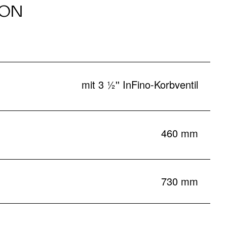
ION
mit 3 ½'' InFino-Korbventil
460 mm
730 mm