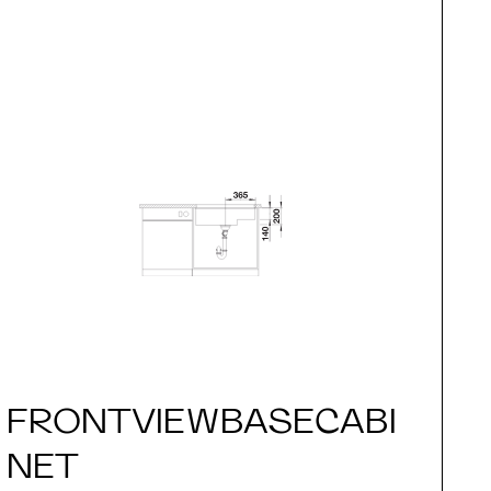
FRONTVIEWBASECABI
S
NET